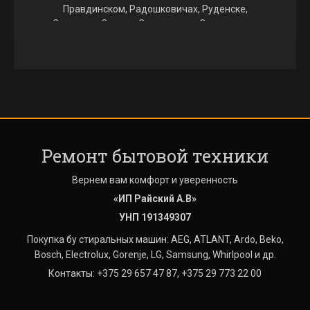
Правдинском, Радошковичах, Руденске,
Свислочи, Слуцке, Смиловичах, Смолевичах,
Столбцах, Узде, Фаниполе, Червене.
Выезжаем на ремонт стиральных машин в
Августово, Аксаковщине, Алекшицах, Алесино,
Аннополе, Атолино, Барсуках, Богатырево,
Большевике, Больших Новоселках, Боровиках,
Боровлянах, Боровое, Боровой, Бору, Бровках,
Будагово, Быкачино, Валевачах, Валерьяново,
Ремонт бытовой техники
Ведрице, Великом Селе, Вишневке, Войнилово,
Волковичах, Волме, Воложине, Выгоничах,
Вернем вам комфорт и уверенность
Вязынке, Гайне, Гатово, Глебковичах, Голоцке,
Гончаровке, Городище, Городке, Гостиловичах,
«ИП Райский А.В»
Гребенке, Гричино, Даниловичах, Дворище,
УНП 191349307
Дегтяревке, Дещенке, Дзержинске, Домовицке,
Покупка бу стиральных машин: AEG, ATLANT, Ardo, Beko,
Дорах, Драчково, Дричине, Дроздово,
Bosch, Electrolux, Gorenje, LG, Samsung, Whirlpool и др.
Дружном, Дубровке, Дуброво, Дудичах, Дукоре,
Дягильно, Ельнице, Жажелке, Ждановичах,
Контакты: +375 29 657 47 87, +375 29 773 22 00
Жодино, Жуковом Луге, Журавинке, Заболотье,
Зазерке, Зазерье, Замосточье, Заречье,