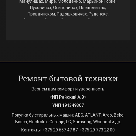
Мачулищах, Мире, Молодечно, Марьиной Горке,
Пуховичах, Осиповичах, Плещеницах,
Правдинском, Радошковичах, Руденске,
Свислочи, Слуцке, Смиловичах, Смолевичах,
Столбцах, Узде, Фаниполе, Червене.
Выезжаем на ремонт стиральных машин в
Августово, Аксаковщине, Алекшицах, Алесино,
Аннополе, Атолино, Барсуках, Богатырево,
Большевике, Больших Новоселках, Боровиках,
Боровлянах, Боровое, Боровой, Бору, Бровках,
Будагово, Быкачино, Валевачах, Валерьяново,
Ремонт бытовой техники
Ведрице, Великом Селе, Вишневке, Войнилово,
Волковичах, Волме, Воложине, Выгоничах,
Вернем вам комфорт и уверенность
Вязынке, Гайне, Гатово, Глебковичах, Голоцке,
Гончаровке, Городище, Городке, Гостиловичах,
«ИП Райский А.В»
Гребенке, Гричино, Даниловичах, Дворище,
УНП 191349307
Дегтяревке, Дещенке, Дзержинске, Домовицке,
Покупка бу стиральных машин: AEG, ATLANT, Ardo, Beko,
Дорах, Драчково, Дричине, Дроздово,
Bosch, Electrolux, Gorenje, LG, Samsung, Whirlpool и др.
Дружном, Дубровке, Дуброво, Дудичах, Дукоре,
Дягильно, Ельнице, Жажелке, Ждановичах,
Контакты: +375 29 657 47 87, +375 29 773 22 00
Жодино, Жуковом Луге, Журавинке, Заболотье,