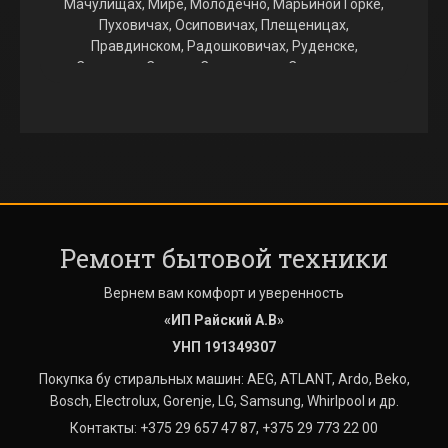
Мачулищах, Мире, Молодечно, Марьиной Горке,
Пуховичах, Осиповичах, Плещеницах,
Правдинском, Радошковичах, Руденске,
Свислочи, Слуцке, Смиловичах, Смолевичах,
Столбцах, Узде, Фаниполе, Червене.
Выезжаем на ремонт стиральных машин в
Августово, Аксаковщине, Алекшицах, Алесино,
Аннополе, Атолино, Барсуках, Богатырево,
Большевике, Больших Новоселках, Боровиках,
Боровлянах, Боровое, Боровой, Бору, Бровках,
Будагово, Быкачино, Валевачах, Валерьяново,
Ремонт бытовой техники
Ведрице, Великом Селе, Вишневке, Войнилово,
Волковичах, Волме, Воложине, Выгоничах,
Вернем вам комфорт и уверенность
Вязынке, Гайне, Гатово, Глебковичах, Голоцке,
Гончаровке, Городище, Городке, Гостиловичах,
«ИП Райский А.В»
Гребенке, Гричино, Даниловичах, Дворище,
УНП 191349307
Дегтяревке, Дещенке, Дзержинске, Домовицке,
Покупка бу стиральных машин: AEG, ATLANT, Ardo, Beko,
Дорах, Драчково, Дричине, Дроздово,
Bosch, Electrolux, Gorenje, LG, Samsung, Whirlpool и др.
Дружном, Дубровке, Дуброво, Дудичах, Дукоре,
Дягильно, Ельнице, Жажелке, Ждановичах,
Контакты: +375 29 657 47 87, +375 29 773 22 00
Жодино, Жуковом Луге, Журавинке, Заболотье,